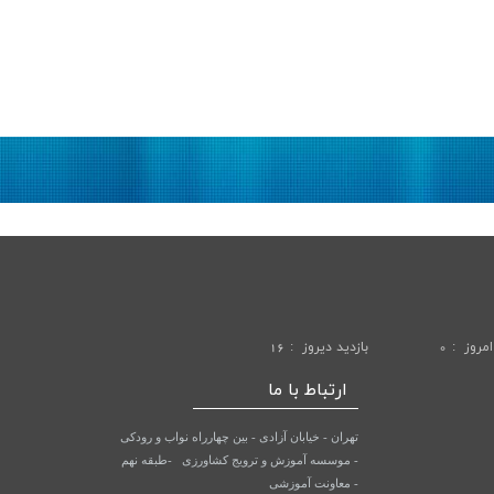
امروز
0
بازديد ديروز
16
ارتباط با ما
تهران - خیابان آزادی - بین چهارراه نواب و رودکی
-
- موسسه آموزش و ترویج کشاورزی
طبقه نهم
- معاونت آموزشی