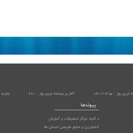
ه ترین روز
1401/09/15
آمار پر بيننده ترين روز
690
بازديد 
پیوندها
کلیه مراکز تحقیقات و آموزش
کشاورزی و منابع طبیعی استان ها