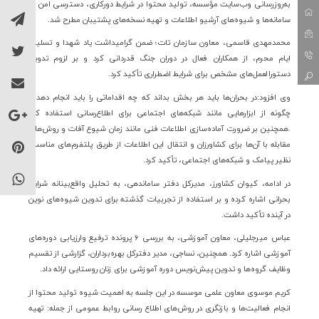
به‌روزرسانی وب‌سایت مؤسسه، تولید محتوا در شرایط دورکاری، دسترسی امن به
سامانه‌ها و شیوه‌های آرشیو اطلاعات و تهیه نسخه‌های پشتیبان مطرح شد.
محمدمهدی قاسمی، معاون سازمان تات؛ ضمن گرامیداشت یاد شهدا و تسلیت
ایام محرم، از همکاران فعال در دوران جنگ قدردانی کرد و بر لزوم تدوین
دستورالعمل‌های مشخص برای شرایط اضطراری تأکید کرد.
وی افزود:در بحران‌ها باید هر بخش بداند که چه اقداماتی را باید انجام دهد و
چگونه از ابزارهایی مانند شبکه‌های اجتماعی برای اطلاع‌رسانی استفاده کند
.
همچنین بر ضرورت آماده‌سازی اطلاعات فنی مانند زمان شیوع آفات و روش‌های
مقابله با آن‌ها برای کشاورزان و انتقال این اطلاعات از طریق پلتفرم‌های مناسب،
نظیر پیامک و شبکه‌های اجتماعی، تأکید کرد.
در ادامه، کیوان کشاورز، مدیرکل دفتر ساماندهی، به تحلیل واقع‌بینانه شرایط
بحرانی اشاره کرده و بر استفاده از تجربیات گذشته برای تدوین شیوه‌های نوین
در آینده تأکید داشت
.
عباس میرجلیلی، معاون آموزشی، به بررسی
۶
پرونده ترفیع وارزیابی دوره‌های
آموزشی اشاره کرد. همچنین، نساجی، مدیر دفترکل بهره‌برداران، گزارشی از تقسیم
وظایف گروه‌ها و تدوین پیش‌نویس دوره آموزشی برای زنان روستایی ارائه داد
.
کریم موسوی معاون علمی موسسه در این جلسه به اهمیت شیوه تولید محتوا از
انجام فعالیت‌ها و بازنگری در روش‌های اطلاع رسانی روابط عمومی از جمله: تهیه