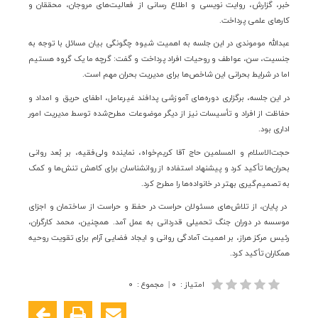
خبر، گزارش، روایت نویسی و اطلاع رسانی از فعالیت‌های مروجان، محققان و
کارهای علمی پرداخت
.
عبدالله موموندی در این جلسه به اهمیت شیوه چگونگی بیان مسائل با توجه به
جنسیت، سن، عواطف و روحیات افراد پرداخت و گفت: گرچه ما یک گروه هستیم
اما در شرایط بحرانی این شاخص‌ها برای مدیریت بحران مهم است
.
در این جلسه، برگزاری دوره‌های آموزشی پدافند غیرعامل، اطفای حریق و امداد و
حفاظت از افراد و تأسیسات نیز از دیگر موضوعات مطرح‌شده توسط مدیریت امور
اداری بود.
حجت‌الاسلام و المسلمین حاج آقا کریم‌خواه، نماینده ولی‌فقیه، بر بُعد روانی
بحران‌ها تأکید کرد و پیشنهاد استفاده از روانشناسان برای کاهش تنش‌ها و کمک
به تصمیم‌گیری بهتر در خانواده‌ها را مطرح کرد.
در پایان، از تلاش‌های مسئولان حراست در حفظ و حراست از ساختمان و اجزای
موسسه در دوران جنگ تحمیلی قدردانی به عمل آمد. همچنین، محمد کارگران،
رئیس مرکز هراز، بر اهمیت آمادگی روانی و ایجاد فضایی آرام برای تقویت روحیه
همکاران تأکید کرد
.
امتیاز
:
۰
|
مجموع
:
۰