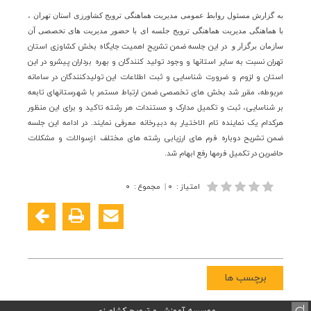
به گزارش مسئول روابط عمومی مدیریت هماهنگی ترویج کشاورزی استان تهران ،
با هماهنگی مدیریت هماهنگی ترویج جلسه ای با حضور مدیریت های تخصصی آن
در
ا
ین جلسه ضمن تشریح اهمیت جایگاه بخش کشاوزی استان
سازمان برگزار و
تهران نسبت به سایر استانها و وجود تولید کنندگان و بهره برداران پیشرو در این
استان و لزوم و ضرورت شناسایی و ثبت اطلاعات این تولیدکنندگان در سامانه
مربوطه، مقرر شد بخش های تخصصی ضمن ارتباط مستمر با شهرستانهای تابعه
بر شناسایی، ثبت و تکمیل مدارک و مستندات هر رشته تاکید و برای این منظور
هرکدام یک نماینده تام الاختیار به دبیرخانه معرفی نمایند. در ادامه این جلسه
ضمن تشریح دوباره فرم های ارزیابی رشته های مختلف ازسوالات و مشکلات
حاضرین در تکمیل فرمها رفع ابهام شد.
امتیاز
:
۰
|
مجموع
:
۰
برچسب ها
موسسه آموزش و ترویج کشاورزی