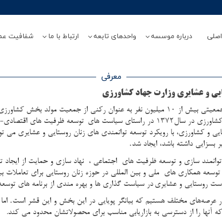
صلی
درباره موسسه
واحدهای تابعه
ارتباط با ما
شفافیت عم
معرفی
ایی و عشایری وزارت جهاد کشاورزی
زنان روستایی و عشایری بر اساس سرشماری سال 1390 با جمعیتی بیش از 10 میلیون نفر به عنو
در راستاي سياست هاي
توسعه ظرفیت های اقتصادی- 
ي و کشاورزی، با رویکرد توسعه توانمندي هاي زنان روستایی و عشایری می تواند
.
ر بسزايي داشته باشد، ایجاد شد
توانمند سازی و توسعه ظرفیت های اجتماعی ، نهاد سازی و حمایت از ایجاد
تا توسعه همكاري هاي ملي و بين المللی در حوزه زنان روستایی برای تعاملات 
رست روستايي و عشايري
در سیاست گذاری ها و بهره مندی از برنامه های توسعه
.
در عرصه‌های مختلف هستیم که بیانگر پویایی در این بخش و این قشر است
اما 
 آنها را از دسترسی به بازاریابی مناسب برای محصولاتشان محدود می کند.