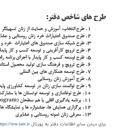
طرح های شاخص دفتر:
1.
طرح
انتخاب، آموزش و حمايت از زنان تسهیلگ
2.
طرح صندوق اعتبارات خرد زنان روستايي و عشا
3.
طرح شبکه سازی صندوق های اعتبارات خرد و ت
4.
طرح ترويج کارآفرینی و توسعه کسب و کار پایدا
5.
طرح
توسعه کسب و کار پایدار با اجرای
برنامه ر
6.
طرح ترویج و فرهنگ سازی تولید محصول استاند
7.
طرح توسعه همکاری های بین المللی
8.
طرح آموزش زنان روستایی
9.
طرح توانمند سازی زنان در توسعه کشاورزی پاید
10.
طرح نوغانداری و توسعه توتستان ها با مشارک
rogram
11.
برنامه یادگیری افقی یا هم سطحان (
12.
برگزاری همایش ها، جشنواره ها و نمایشگاه ها
13.
معرفی زنان نمونه روستایی و عشایری
برای دیدن سایر اطلاعات دفتر به پورتال
ttps://rnw.iate.ir