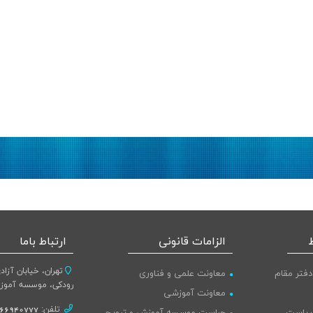
الزامات قانونی
ارتباط باما
تهران، خیابان آزاد
دفتر مقام
معاونت علمی و فناوری
رودکی، موسسه آموز
معاونت آموزشی
تلفن:
66940777-021
 ریاست
حراست موسسه آموزش و ترویج