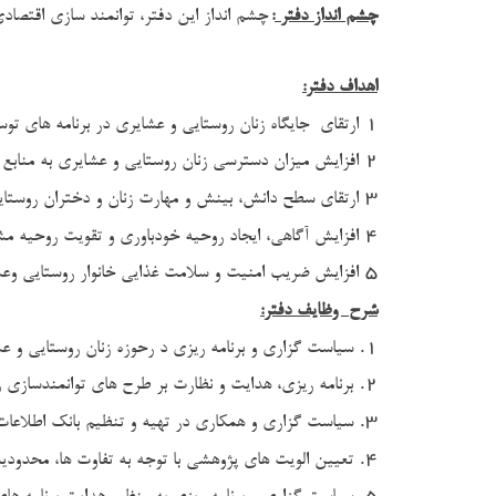
چشم انداز دفتر
:
چشم انداز این دفتر، توانمند سازی اقتص
اهداف دفتر:
1
ارتقای جایگاه زنان روستایی و عشایری در برنامه های ت
2
افزايش ميزان دسترسي زنان روستایي و عشایری به منابع
3
ارتقای سطح دانش، بینش و مهارت زنان و دختران روستا
4
افزايش آگاهي، ايجاد روحيه خودباوري و تقویت روحيه م
5
افزایش ضریب امنیت و سلامت غذایی خانوار روستایی وع
شرح وظایف دفتر:
1.
سیاست گزاری و برنامه ریزی د رحوزه زنان روستایی و 
2.
برنامه ریزی، هدایت و نظارت بر طرح های توانمندسازی 
3.
سیاست گزاری و همکاری در تهیه و تنظیم بانک اطلاعا
4.
تعیین الویت های پژوهشی با توجه به تفاوت ها، محدود
5.