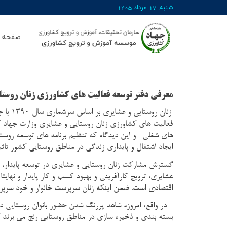
شنبه, 17 مرداد 1405
صفحه ا
معرفی دفتر توسعه فعالیت های کشاورزی زنان روست
فعالیت های کشاورزی زنان روستايي و عشايري وزارت جهاد كشاورزي در سال1372 
هاي شغلي
و این دیدگاه که تنظيم برنامه هاي توسعه روستاي
ايجاد اشتغال و پايداري زندگي در مناطق روستايي كشور تاثي
گسترش مشارکت زنان روستایی و عشایری در توسعه پایدار، 
عشایری، ترویج کارآفرینی و بهبود کسب و کار پایدار و نهای
اقتصادی است. ضمن اینکه زنان سرپرست خانوار و خود سرپ
در واقع، امروزه شاهد پررنگ شدن حضور بانوان روستایی 
بسته بندی و ذخیره سازی در مناطق روستایی رنج می برند که