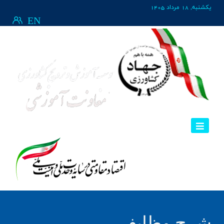
يکشنبه, 18 مرداد 1405
EN
شرح وظایف