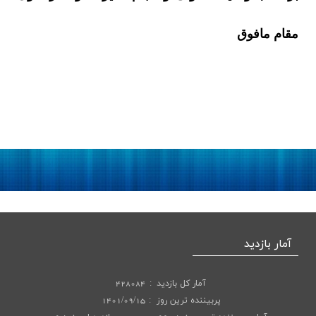
مقام مافوق
آمار بازدید
آمار کل بازدید
428084
پربیننده ترین روز
1401/09/15